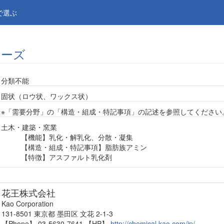
で選ぶ
リーズ
分類不能
固状（ロウ状、ワックス状）
※「需要分野」の「構造・組成・特記事項」の記述を参照してください
土木・建築・窯業
【機能】乳化・解乳化、分散・凝集
【構造・組成・特記事項】脂肪族アミン
【特徴】アスファルト乳化剤
花王株式会社
Kao Corporation
131-8501 東京都 墨田区 文花 2-1-3
【Phone】 03-5630-7641
【HP】
http://chemical.kao.com/jp/