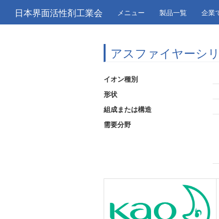
日本界面活性剤工業会
メニュー
製品一覧
企業
アスファイヤーシ
イオン種別
形状
組成または構造
需要分野