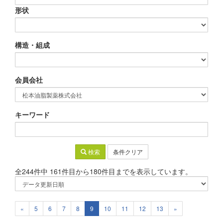
形状
構造・組成
会員会社
キーワード
検索
条件クリア
全244件中 161件目から180件目までを表示しています。
«
5
6
7
8
9
10
11
12
13
»