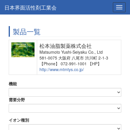
日本界面活性剤工業会
Toggl
navig
製品一覧
松本油脂製薬株式会社
Matsumoto Yushi-Seiyaku Co., Ltd
581-0075 大阪府 八尾市 渋川町 2-1-3
【Phone】 072-991-1001
【HP】
http://www.mtmtys.co.jp/
機能
需要分野
イオン種別