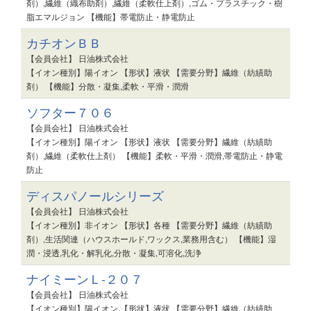
剤）,繊維（織布助剤）,繊維（柔軟仕上剤）,ゴム・プラスチック・樹
脂エマルジョン 【機能】帯電防止・静電防止
カチオンＢＢ
【会員会社】 日油株式会社
【イオン種別】陽イオン 【形状】液状 【需要分野】繊維（紡績助
剤） 【機能】分散・凝集,柔軟・平滑・潤滑
ソフター７０６
【会員会社】 日油株式会社
【イオン種別】陽イオン 【形状】液状 【需要分野】繊維（紡績助
剤）,繊維（柔軟仕上剤） 【機能】柔軟・平滑・潤滑,帯電防止・静電
防止
ディスパノールシリーズ
【会員会社】 日油株式会社
【イオン種別】非イオン 【形状】各種 【需要分野】繊維（紡績助
剤）,生活関連（ハウスホールド,ワックス,業務用含む） 【機能】湿
潤・浸透,乳化・解乳化,分散・凝集,可溶化,洗浄
ナイミーンＬ-２０７
【会員会社】 日油株式会社
【イオン種別】陽イオン 【形状】液状 【需要分野】繊維（紡績助