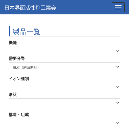
日本界面活性剤工業会
Toggl
navig
製品一覧
機能
需要分野
イオン種別
形状
構造・組成