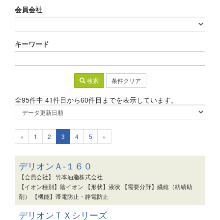
会員会社
キーワード
検索
条件クリア
全95件中 41件目から60件目までを表示しています。
«
1
2
3
4
5
»
デリオンＡ-１６０
【会員会社】 竹本油脂株式会社
【イオン種別】陰イオン 【形状】液状 【需要分野】繊維（紡績助
剤） 【機能】帯電防止・静電防止
デリオンＴＸシリーズ